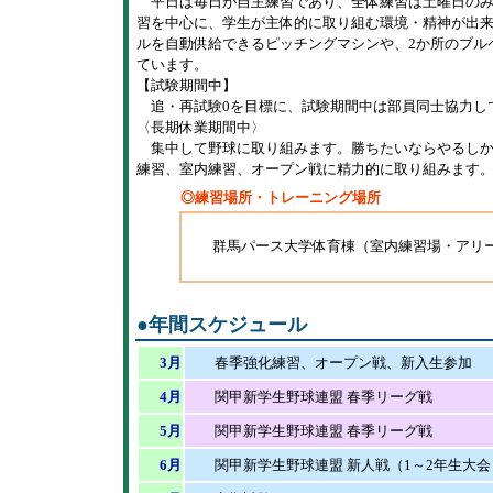
平日は毎日が自主練習であり、全体練習は土曜日のみ
習を中心に、学生が主体的に取り組む環境・精神が出
ルを自動供給できるピッチングマシンや、2か所のブル
ています。
【試験期間中】
追・再試験0を目標に、試験期間中は部員同士協力し
〈長期休業期間中〉
集中して野球に取り組みます。勝ちたいならやるしか
練習、室内練習、オープン戦に精力的に取り組みます
◎練習場所・トレーニング場所
群馬パース大学体育棟（室内練習場・アリ
●
年間スケジュール
3月
春季強化練習、オープン戦、新入生参加
4月
関甲新学生野球連盟 春季リーグ戦
5月
関甲新学生野球連盟 春季リーグ戦
6月
関甲新学生野球連盟 新人戦（1～2年生大会