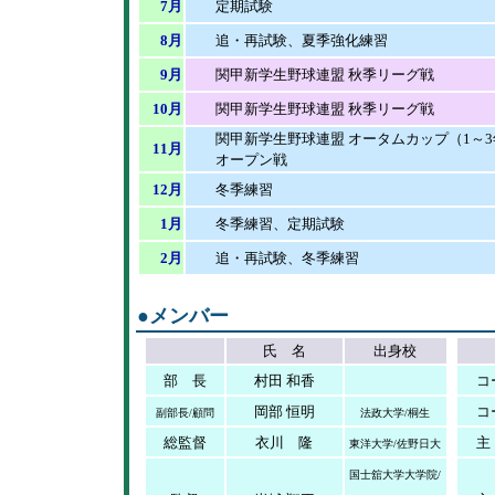
7月
定期試験
8月
追・再試験、夏季強化練習
9月
関甲新学生野球連盟 秋季リーグ戦
10月
関甲新学生野球連盟 秋季リーグ戦
関甲新学生野球連盟 オータムカップ（1～3
11月
オープン戦
12月
冬季練習
1月
冬季練習、定期試験
2月
追・再試験、冬季練習
●
メンバー
氏 名
出身校
部 長
村田 和香
コ
岡部 恒明
コ
副部長/顧問
法政大学/桐生
総監督
衣川 隆
主
東洋大学/佐野日大
国士舘大学大学院/