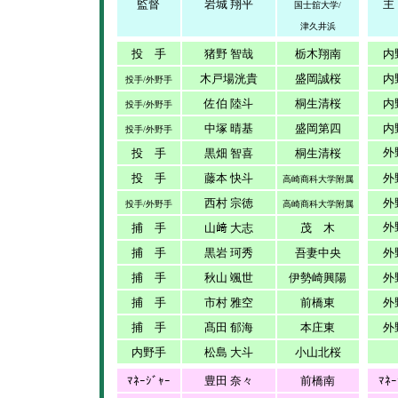
監督
岩城 翔平
主
国士舘大学/
津久井浜
投 手
猪野 智哉
栃木翔南
内
木戸場洸貴
盛岡誠桜
内
投手/外野手
佐伯 陸斗
桐生清桜
内
投手/外野手
中塚 晴基
盛岡第四
内
投手/外野手
外
投 手
黒畑 智喜
桐生清桜
投 手
藤本 快斗
外
高崎商科大学附属
西村 宗徳
外
投手/外野手
高崎商科大学附属
外
捕 手
山﨑 大志
茂 木
捕 手
黒岩 珂秀
吾妻中央
外
捕 手
秋山 颯世
伊勢崎興陽
外
捕 手
市村 雅空
前橋東
外
捕 手
髙田 郁海
本庄東
外
内野手
松島 大斗
小山北桜
ﾏﾈｰｼﾞｬｰ
豊田 奈々
前橋南
ﾏﾈｰ