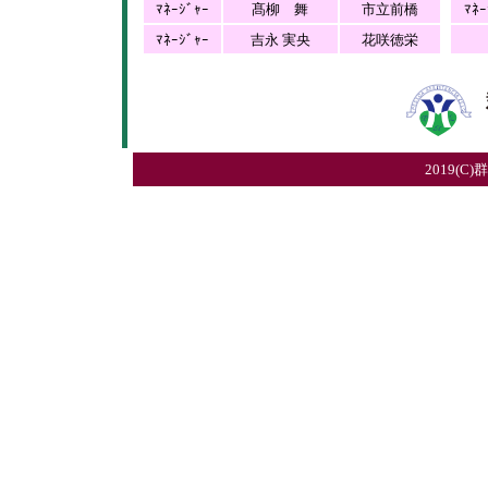
ﾏﾈｰｼﾞｬｰ
髙柳 舞
市立前橋
ﾏﾈｰ
ﾏﾈｰｼﾞｬｰ
吉永 実央
花咲徳栄
2019(