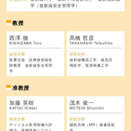
学（放射線安全管理学）
教授
西澤 徹
髙橋 哲彦
NISHIZAWA Toru
TAKAHASHI Tetsuhiko
研究分野
研究分野
医事法規 診療放射線技
放射線機器工学、磁気共
師教育 放射線安全管理
鳴医学、医用画像工学
学
准教授
加藤 英樹
茂木 俊一
KATOU Hideki
MOTEGI Shunichi
研究分野
研究分野
ディジタル医用画像の評
磁気共鳴（MR）撮像技術
価法、医療情報システム
学