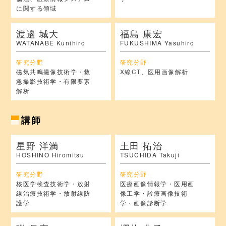
に関する領域
渡邉 城大
福島 康宏
WATANABE Kunihiro
FUKUSHIMA Yasuhiro
研究分野
研究分野
磁気共鳴撮像技術学・救
X線CT、医用画像解析
急撮影技術学・有限要素
解析
講師
星野 洋満
土田 拓治
HOSHINO Hiromitsu
TSUCHIDA Takuji
研究分野
研究分野
核医学検査技術学・放射
医療画像情報学・医用画
線治療技術学・放射線防
像工学・診療画像技術
護学
学・画像診断学