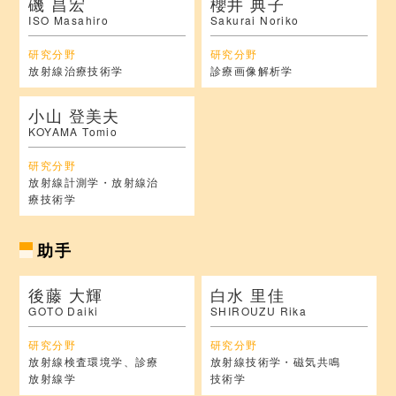
磯 昌宏
櫻井 典子
ISO Masahiro
Sakurai Noriko
研究分野
研究分野
放射線治療技術学
診療画像解析学
小山 登美夫
KOYAMA Tomio
研究分野
放射線計測学・放射線治
療技術学
助手
後藤 大輝
白水 里佳
GOTO Daiki
SHIROUZU Rika
研究分野
研究分野
放射線検査環境学、診療
放射線技術学・磁気共鳴
放射線学
技術学