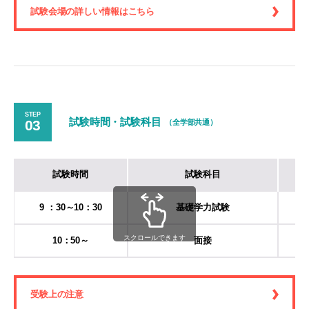
試験会場の詳しい情報はこちら
STEP
試験時間・試験科目
03
（全学部共通）
試験時間
試験科目
9 ：30～10：30
基礎学力試験
1
スクロールできます
10：50～
面接
1
受験上の注意