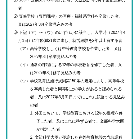
① 大学・短期大学を卒業した者、又は2027年3月卒業見込みの
者
② 専修学校（専門課程）の医療・福祉系学科を卒業した者、
又は2027年3月卒業見込みの者
③ 下記（ア）〜（ウ）のいずれかに該当し、入学時（2027年4
月1日）に年齢満21歳に達し、就労経験を2年以上有する者
（ア）高等学校もしくは中等教育学校を卒業した者、又は
2027年3月卒業見込みの者
（イ）通常の課程による12年の学校教育を修了した者、又
は2027年3月修了見込みの者
（ウ）学校教育法施行規則第150条の規定により、高等学校
を卒業した者と同等以上の学力があると認められる
者、又は2027年3月31日までにこれに該当する見込み
の者
1. 外国において、学校教育における12年の過程を修
了した者、又はこれに準ずる者で、文部科学大臣
が指定した者
2. 文部科学大臣が認定した在外教育施設の当該課程